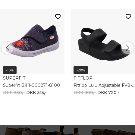
-10%
-20%
SUPERFIT
FITFLOP
Superfit Bill 1-000271-8100
Fitflop Lulu Adjustable FV8-090-050
DKK 350,-
DKK 315,-
DKK 900,-
DKK 720,-