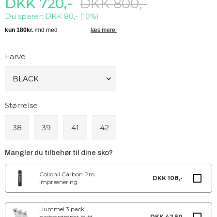
DKK 720,-
DKK 800,-
Du sparer: DKK 80,- (10%)
Farve
Størrelse
38
39
41
42
Mangler du tilbehør til dine sko?
Collonil Carbon Pro
DKK 108,-
imprænering
Hummel 3 pack
basisstrømper hvid
DKK 42,50