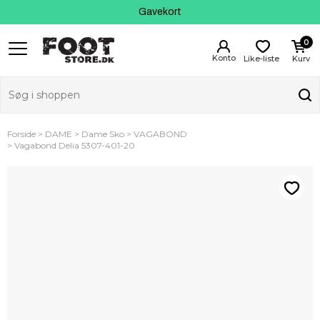
Fri fragt fra 399 kr
Kundeservice
Gavekort
0
Like-liste
Kurv
Forside
DAME
Dame Sko
VAGABOND
Vagabond Delia 5307-401-20