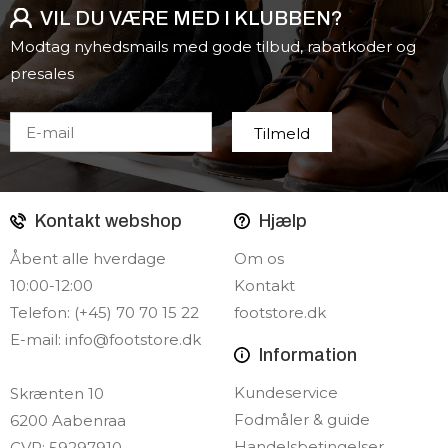
VIL DU VÆRE MED I KLUBBEN?
Modtag nyhedsmails med gode tilbud, rabatkoder og
presales
Kontakt webshop
Hjælp
Åbent alle hverdage
Om os
10:00-12:00
Kontakt
Telefon: (+45) 70 70 15 22
footstore.dk
E-mail:
info@footstore.dk
Information
Kundeservice
Skrænten 10
Fodmåler & guide
6200 Aabenraa
Handelsbetingelser
CVR: 59297910