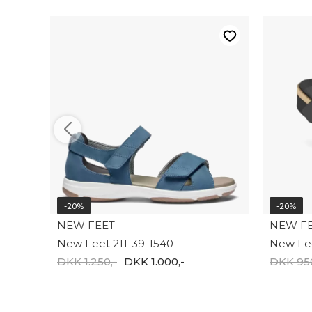
-20%
-20%
NEW FEET
NEW F
New Feet 211-39-1540
New Fee
DKK 1.250,-
DKK 1.000,-
DKK 950