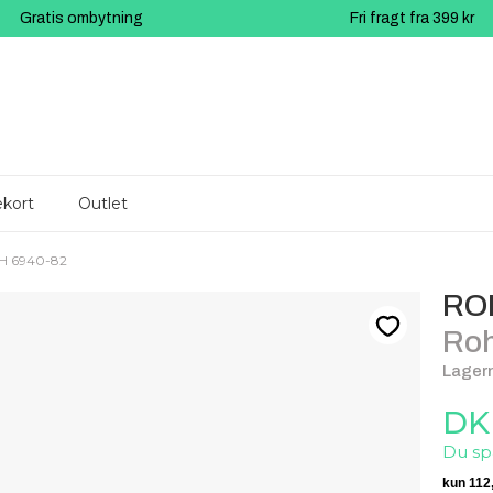
Gratis ombytning
Fri fragt fra 399 kr
kort
Outlet
-H 6940-82
RO
Roh
Lagern
DK
Du sp