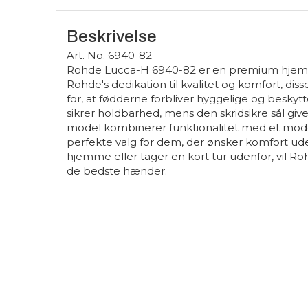
Beskrivelse
Art. No. 6940-82
Rohde Lucca-H 6940-82 er en premium hjemmes
Rohde's dedikation til kvalitet og komfort, di
for, at fødderne forbliver hyggelige og beskyt
sikrer holdbarhed, mens den skridsikre sål giv
model kombinerer funktionalitet med et modern
perfekte valg for dem, der ønsker komfort ud
hjemme eller tager en kort tur udenfor, vil Ro
de bedste hænder.