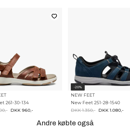
-20%
EET
NEW FEET
t 261-30-134
New Feet 251-28-1540
00,-
DKK 960,-
DKK 1.350,-
DKK 1.080,-
Andre købte også