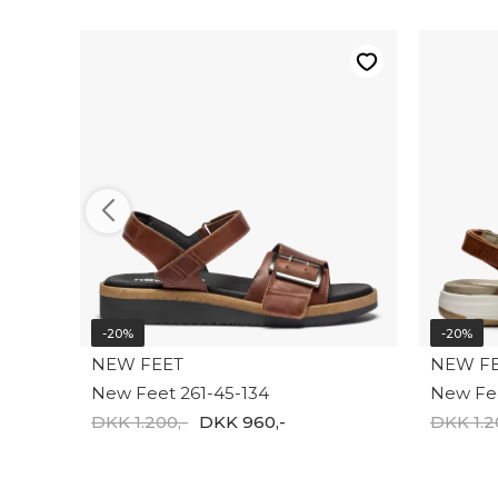
-20%
-20%
NEW FEET
NEW F
New Feet 261-45-134
New Fee
DKK 1.200,-
DKK 960,-
DKK 1.2