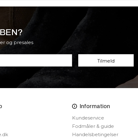
BBEN?
er og presales
p
Information
Kundeservice
Fodmåler & guide
e.dk
Handelsbetingelser