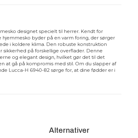
ko designet specielt til herrer. Kendt for
sse hjemmesko byder på en varm foring, der sørger
tede i koldere klima. Den robuste konstruktion
er sikkerhed på forskellige overflader. Denne
e og elegant design, hvilket gør det til det
en at gå på kompromis med stil. Om du slapper af
hde Lucca-H 6940-82 sørge for, at dine fødder er i
Alternativer