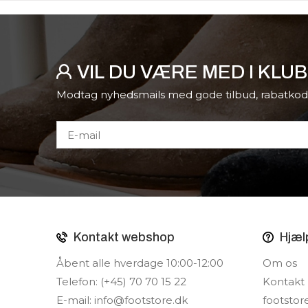
VIL DU VÆRE MED I KLU
Modtag nyhedsmails med gode tilbud, rabatkod
Kontakt webshop
Hjæl
Åbent alle hverdage 10:00-12:00
Om os
Telefon: (+45) 70 70 15 22
Kontakt
E-mail:
info@footstore.dk
footstor