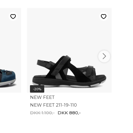
-20%
NEW 
New f
DKK 1
-20%
NEW FEET
NEW FEET 211-19-110
DKK 1.100,-
DKK 880,-