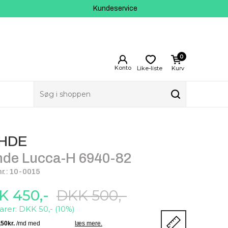
Kundeservice
0
Like-liste
Kurv
HDE
de Lucca-H 6940-82
r.: 10-0015
K 450,-
DKK 500,-
arer: DKK 50,- (10%)