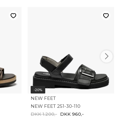
-20%
NEW 
New F
DKK 
-20%
NEW FEET
NEW FEET 251-30-110
DKK 1.200,-
DKK 960,-