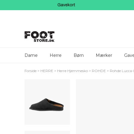
Gavekort
Dame
Herre
Børn
Mærker
Gave
Forside
HERRE
Herre Hjemmesko
ROHDE
Rohde Lucca