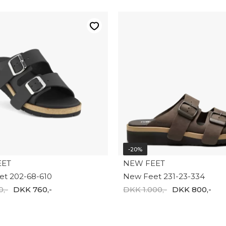
-20%
EET
NEW FEET
t 202-68-610
New Feet 231-23-334
,-
DKK 760,-
DKK 1.000,-
DKK 800,-