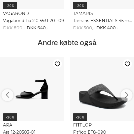
-20%
-20%
VAGABOND
TAMARIS
Vagabond Tia 2.0 5531-201-09
Tamaris ESSENTIALS 45 mm 1-28201-42 483
DKK 800,-
DKK 640,-
DKK 500,-
DKK 400,-
Andre købte også
-20%
-20%
ARA
FITFLOP
Ara 12-20503-01
Fitflop ET8-090