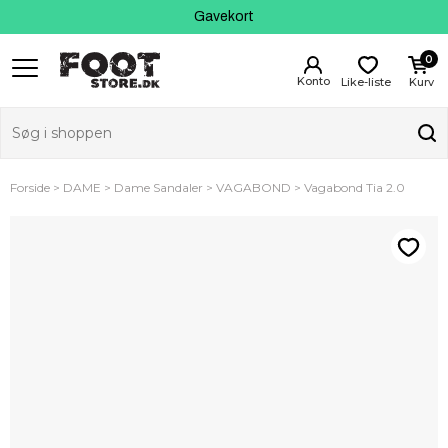
Kundeservice
Gavekort
0
Like-liste
Kurv
Forside
DAME
Dame Sandaler
VAGABOND
Vagabond Tia 2.0