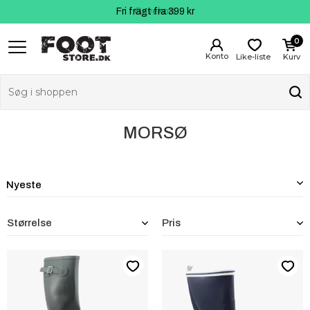
Fri fragt fra 399 kr
Kundeservice
Gavekort
0
Like-liste
Kurv
MORSØ
Størrelse
Pris