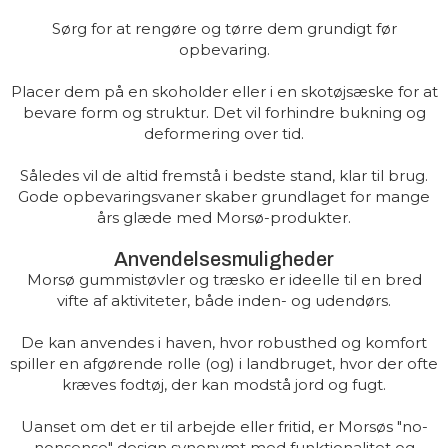
Sørg for at rengøre og tørre dem grundigt før
opbevaring.
Placer dem på en skoholder eller i en skotøjsæske for at
bevare form og struktur. Det vil forhindre bukning og
deformering over tid.
Således vil de altid fremstå i bedste stand, klar til brug.
Gode opbevaringsvaner skaber grundlaget for mange
års glæde med Morsø-produkter.
Anvendelsesmuligheder
Morsø gummistøvler og træsko er ideelle til en bred
vifte af aktiviteter, både inden- og udendørs.
De kan anvendes i haven, hvor robusthed og komfort
spiller en afgørende rolle (og) i landbruget, hvor der ofte
kræves fodtøj, der kan modstå jord og fugt.
Uanset om det er til arbejde eller fritid, er Morsøs "no-
nonsense" design synonymt med funktionalitet og