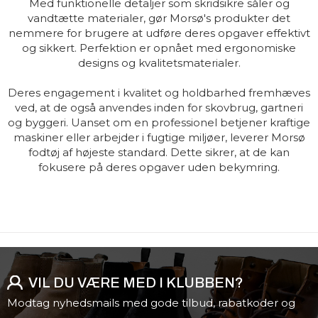
Med funktionelle detaljer som skridsikre såler og
vandtætte materialer, gør Morsø's produkter det
nemmere for brugere at udføre deres opgaver effektivt
og sikkert. Perfektion er opnået med ergonomiske
designs og kvalitetsmaterialer.
Deres engagement i kvalitet og holdbarhed fremhæves
ved, at de også anvendes inden for skovbrug, gartneri
og byggeri. Uanset om en professionel betjener kraftige
maskiner eller arbejder i fugtige miljøer, leverer Morsø
fodtøj af højeste standard. Dette sikrer, at de kan
fokusere på deres opgaver uden bekymring.
VIL DU VÆRE MED I KLUBBEN?
Modtag nyhedsmails med gode tilbud, rabatkoder og