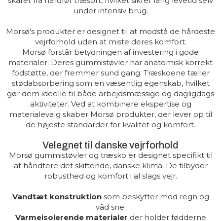
skåret fra hårdfør træsort, hvilket sikrer lang levetid selv
under intensiv brug.
Morsø's produkter er designet til at modstå de hårdeste
vejrforhold uden at miste deres komfort.
Morsø forstår betydningen af investering i gode
materialer: Deres gummistøvler har anatomisk korrekt
fodstøtte, der fremmer sund gang. Træskoene tæller
stødabsorbering som en væsentlig egenskab, hvilket
gør dem ideelle til både arbejdsmæssige og dagligdags
aktiviteter. Ved at kombinere ekspertise og
materialevalg skaber Morsø produkter, der lever op til
de højeste standarder for kvalitet og komfort.
Velegnet til danske vejrforhold
Morsø gummistøvler og træsko er designet specifikt til
at håndtere det skiftende, danske klima. De tilbyder
robusthed og komfort i al slags vejr.
Vandtæt konstruktion
som beskytter mod regn og
våd sne.
Varmeisolerende materialer
der holder fødderne