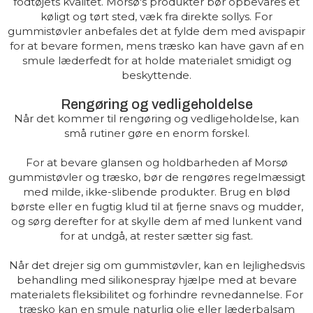
fodtøjets kvalitet. Morsø's produkter bør opbevares et
køligt og tørt sted, væk fra direkte sollys. For
gummistøvler anbefales det at fylde dem med avispapir
for at bevare formen, mens træsko kan have gavn af en
smule læderfedt for at holde materialet smidigt og
beskyttende.
Rengøring og vedligeholdelse
Når det kommer til rengøring og vedligeholdelse, kan
små rutiner gøre en enorm forskel.
For at bevare glansen og holdbarheden af Morsø
gummistøvler og træsko, bør de rengøres regelmæssigt
med milde, ikke-slibende produkter. Brug en blød
børste eller en fugtig klud til at fjerne snavs og mudder,
og sørg derefter for at skylle dem af med lunkent vand
for at undgå, at rester sætter sig fast.
Når det drejer sig om gummistøvler, kan en lejlighedsvis
behandling med silikonespray hjælpe med at bevare
materialets fleksibilitet og forhindre revnedannelse. For
træsko kan en smule naturlig olie eller læderbalsam