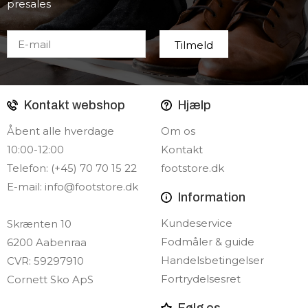
presales
Kontakt webshop
Hjælp
Åbent alle hverdage
Om os
10:00-12:00
Kontakt
Telefon: (+45) 70 70 15 22
footstore.dk
E-mail:
info@footstore.dk
Information
Kundeservice
Skrænten 10
Fodmåler & guide
6200 Aabenraa
Handelsbetingelser
CVR: 59297910
Fortrydelsesret
Cornett Sko ApS