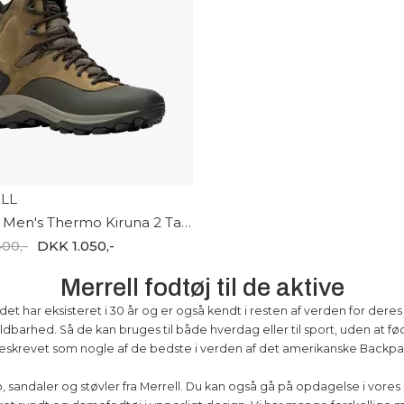
LL
Merrell Men's Thermo Kiruna 2 Tall WP J037231
00,-
DKK 1.050,-
Merrell fodtøj til de aktive
det har eksisteret i 30 år og er også kendt i resten af verden for deres
barhed. Så de kan bruges til både hverdag eller til sport, uden at fø
eskrevet som nogle af de bedste i verden af det amerikanske Backp
sko, sandaler og støvler fra Merrell. Du kan også gå på opdagelse i vo