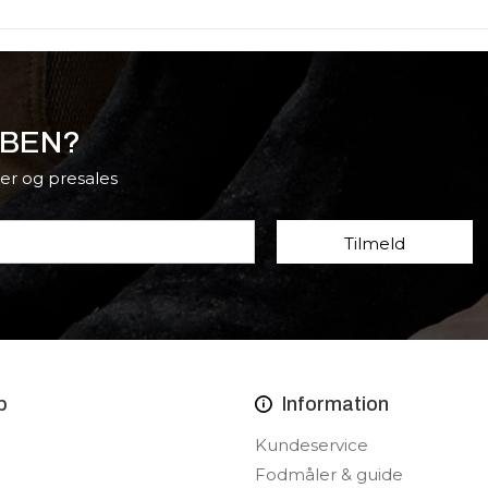
BBEN?
er og presales
p
Information
Kundeservice
Fodmåler & guide