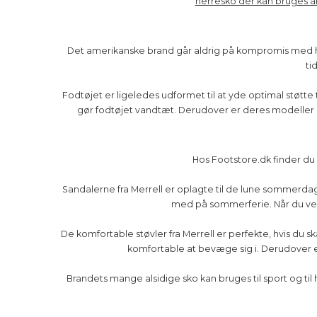
herresko der kan bruges å
Det amerikanske brand går aldrig på kompromis med hver
ti
Fodtøjet er ligeledes udformet til at yde optimal støt
gør fodtøjet vandtæt. Derudover er deres modeller ogs
Hos Footstore.dk finder du 
Sandalerne fra Merrell er oplagte til de lune sommerdag
med på sommerferie. Når du ved, 
De komfortable støvler fra Merrell er perfekte, hvis du
komfortable at bevæge sig i. Derudover er
Brandets mange alsidige sko kan bruges til sport og til 