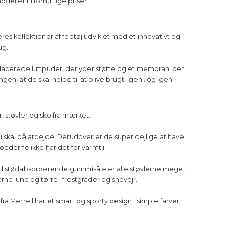
deller til fornuftige priser.
es kollektioner af fodtøj udviklet med et innovativt og
ug.
placerede luftpuder, der yder støtte og et membran, der
, at de skal holde til at blive brugt. Igen.. og Igen.
, støvler og sko fra mærket.
u skal på arbejde. Derudover er de super dejlige at have
ødderne ikke har det for varmt i.
. Med stødabsorberende gummisåle er alle støvlerne meget
ne lune og tørre i frostgrader og snevejr.
ra Merrell har et smart og sporty design i simple farver,