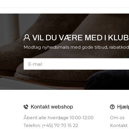
VIL DU VÆRE MED I KLU
Modtag nyhedsmails med gode tilbud, rabatkod
Kontakt webshop
Hjæl
Åbent alle hverdage 10:00-12:00
Om os
Telefon: (+45) 70 70 15 22
Kontakt