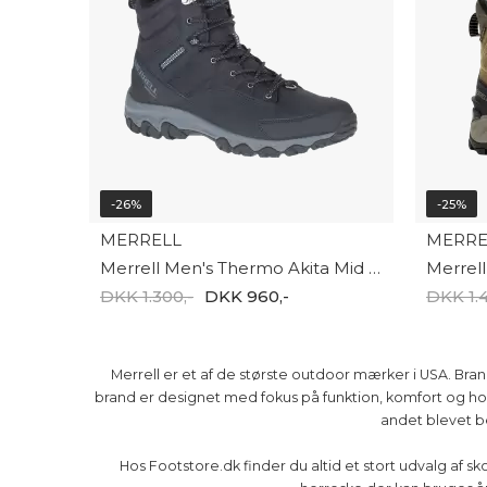
-26%
-25%
MERRELL
MERRE
Merrell Men's Thermo Akita Mid WP J036441
DKK 1.300,-
DKK 960,-
DKK 1.4
Merrell er et af de største outdoor mærker i USA. Bran
brand er designet med fokus på funktion, komfort og hold
andet blevet b
Hos Footstore.dk finder du altid et stort udvalg af 