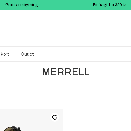
Gratis ombytning
Fri fragt fra 399 kr
kort
Outlet
MERRELL