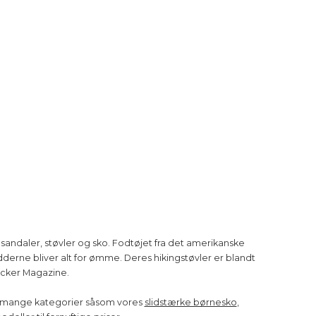
 sandaler, støvler og sko. Fodtøjet fra det amerikanske
dderne bliver alt for ømme. Deres hikingstøvler er blandt
acker Magazine.
res mange kategorier såsom vores
slidstærke børnesko
,