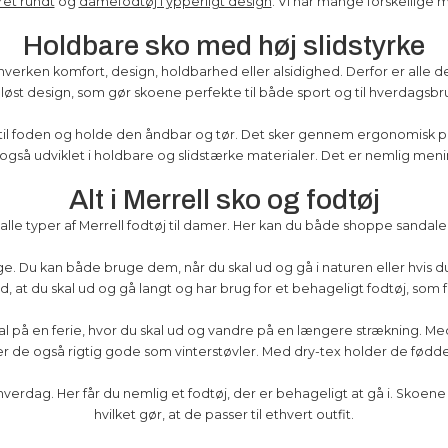
ret rundt
og
damefodtøj i ypperligt design
. Vi har mange forskellige mo
Holdbare sko med høj slidstyrke
ken komfort, design, holdbarhed eller alsidighed. Derfor er alle der
dløst design, som gør skoene perfekte til både sport og til hverdagsbr
te til foden og holde den åndbar og tør. Det sker gennem ergonomisk 
å udviklet i holdbare og slidstærke materialer. Det er nemlig meningen
Alt i Merrell sko og fodtøj
alle typer af Merrell fodtøj til damer. Her kan du både shoppe sandaler
e. Du kan både bruge dem, når du skal ud og gå i naturen eller hvis d
at du skal ud og gå langt og har brug for et behageligt fodtøj, som f
 skal på en ferie, hvor du skal ud og vandre på en længere strækning
 de også rigtig gode som vinterstøvler. Med dry-tex holder de fødder
hverdag. Her får du nemlig et fodtøj, der er behageligt at gå i. Skoene f
hvilket gør, at de passer til ethvert outfit.