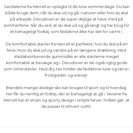
Sandalerne fra Merrell er oplagte til de lune sommerdage. Du kan
både bruge dem, når du skal ud og gå i naturen eller hvis du skal
på arbejde. Derudover er de super dejlige at have med på
sommerferie. Når du ved, at du skal ud og gå langt og har brug for
et behageligt fodtøj, som fødderne ikke har det for varmt i.
De komfortable støvler fra Merrell er perfekte, hvis du skal på en
ferie, hvor du skal ud og vandre på en længere strækning. Med
stødabsorberende gummisåle er alle støvlerne meget
komfortable at bevæge sig i. Derudover er de også rigtig gode
som vinterstøvler. Med dry-tex holder de fødderne lune og tørre i
frostgrader og snevejr.
Brandets mange alsidige sko kan bruges til sport og til hverdag.
Her får du nemlig et fodtøj, der er behageligt at gå i. Skoene fra
Merrell har et smart og sporty design i simple farver, hvilket gør, at
de passer til ethvert outfit.