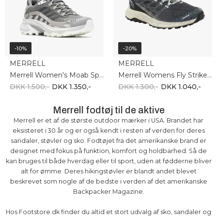
-10%
-20%
MERRELL
MERRELL
Merrell Women's Moab Speed 2 GTX J037840
Merrell Womens Fly Strike J067440
DKK 1.500,-
DKK 1.350,-
DKK 1.300,-
DKK 1.040,-
Merrell fodtøj til de aktive
Merrell er et af de største outdoor mærker i USA. Brandet har
eksisteret i 30 år og er også kendt i resten af verden for deres
sandaler, støvler og sko. Fodtøjet fra det amerikanske brand er
designet med fokus på funktion, komfort og holdbarhed. Så de
kan bruges til både hverdag eller til sport, uden at fødderne bliver
alt for ømme. Deres hikingstøvler er blandt andet blevet
beskrevet som nogle af de bedste i verden af det amerikanske
Backpacker Magazine.
Hos Footstore.dk finder du altid et stort udvalg af sko, sandaler og