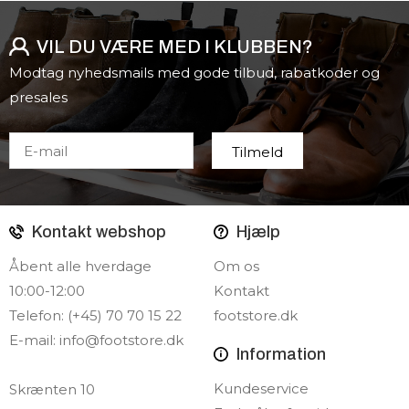
VIL DU VÆRE MED I KLUBBEN?
Modtag nyhedsmails med gode tilbud, rabatkoder og
presales
Kontakt webshop
Hjælp
Åbent alle hverdage
Om os
10:00-12:00
Kontakt
Telefon: (+45) 70 70 15 22
footstore.dk
E-mail:
info@footstore.dk
Information
Kundeservice
Skrænten 10