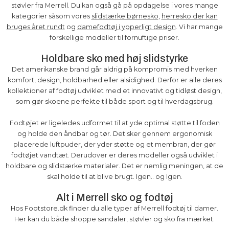
støvler fra Merrell. Du kan også gå på opdagelse i vores mange
kategorier såsom vores
slidstærke børnesko
,
herresko der kan
bruges året rundt
og
damefodtøj i ypperligt design
. Vi har mange
forskellige modeller til fornuftige priser.
Holdbare sko med høj slidstyrke
Det amerikanske brand går aldrig på kompromis med hverken
komfort, design, holdbarhed eller alsidighed. Derfor er alle deres
kollektioner af fodtøj udviklet med et innovativt og tidløst design,
som gør skoene perfekte til både sport og til hverdagsbrug.
Fodtøjet er ligeledes udformet til at yde optimal støtte til foden
og holde den åndbar og tør. Det sker gennem ergonomisk
placerede luftpuder, der yder støtte og et membran, der gør
fodtøjet vandtæt. Derudover er deres modeller også udviklet i
holdbare og slidstærke materialer. Det er nemlig meningen, at de
skal holde til at blive brugt. Igen.. og Igen.
Alt i Merrell sko og fodtøj
Hos Footstore.dk finder du alle typer af Merrell fodtøj til damer.
Her kan du både shoppe sandaler, støvler og sko fra mærket.