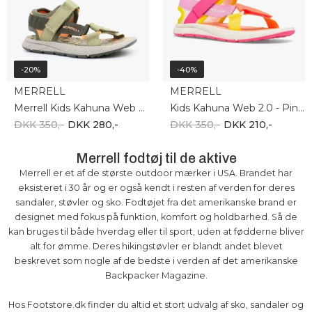
-20%
-40%
MERRELL
MERRELL
Merrell Kids Kahuna Web 2.0 Olive/Or MK267534
Kids Kahuna Web 2.0 - Pink Mul MK167536
DKK 350,-
DKK 280,-
DKK 350,-
DKK 210,-
Merrell fodtøj til de aktive
Merrell er et af de største outdoor mærker i USA. Brandet har
eksisteret i 30 år og er også kendt i resten af verden for deres
sandaler, støvler og sko. Fodtøjet fra det amerikanske brand er
designet med fokus på funktion, komfort og holdbarhed. Så de
kan bruges til både hverdag eller til sport, uden at fødderne bliver
alt for ømme. Deres hikingstøvler er blandt andet blevet
beskrevet som nogle af de bedste i verden af det amerikanske
Backpacker Magazine.
Hos Footstore.dk finder du altid et stort udvalg af sko, sandaler og