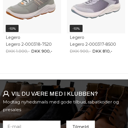
-10%
-10%
Legero
Legero
Legero 2-000318-7520
Legero 2-000317-8500
DKK 1.000,-
DKK 900,-
DKK 900,-
DKK 810,-
VIL DU VÆRE MED I KLUBBEN?
Modtag nyhedsmails med gode tilbud, rabatkoder og
presales