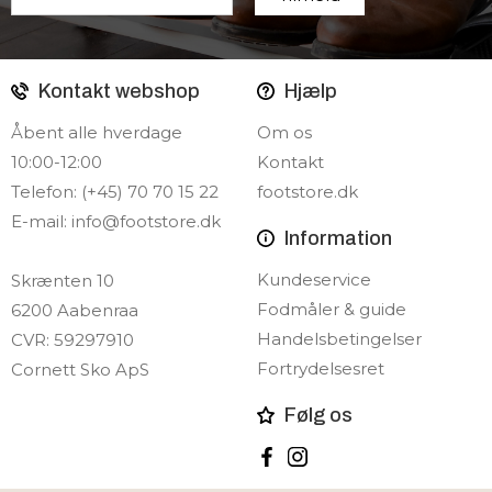
Kontakt webshop
Hjælp
Åbent alle hverdage
Om os
10:00-12:00
Kontakt
Telefon: (+45) 70 70 15 22
footstore.dk
E-mail:
info@footstore.dk
Information
Kundeservice
Skrænten 10
Fodmåler & guide
6200 Aabenraa
Handelsbetingelser
CVR: 59297910
Fortrydelsesret
Cornett Sko ApS
Følg os