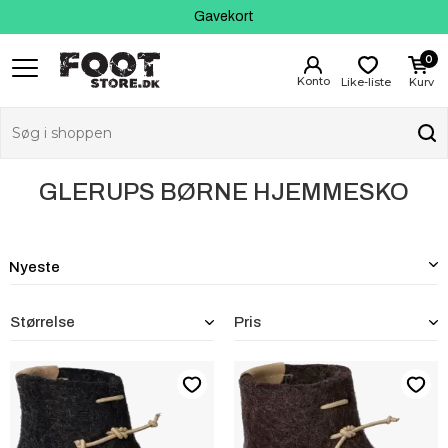
Kundeservice
Gavekort
0
Like-liste
Kurv
GLERUPS BØRNE HJEMMESKO
Størrelse
Pris