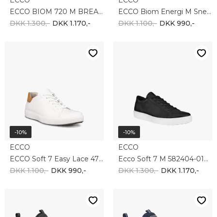
ECCO
ECCO
ECCO BIOM 720 M BREATHRU 850314-61644
ECCO Biom Energi M Sneaker 850804-01001
DKK 1.300,-
DKK 1.170,-
DKK 1.100,-
DKK 990,-
-10%
-10%
ECCO
ECCO
ECCO Soft 7 Easy Lace 470824-50104
Ecco Soft 7 M 582404-01001
DKK 1.100,-
DKK 990,-
DKK 1.300,-
DKK 1.170,-