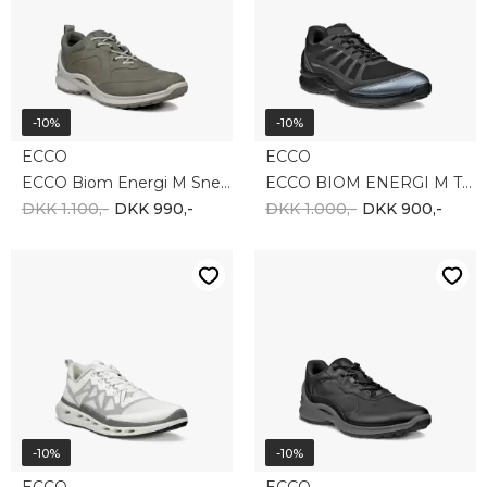
-10%
-10%
ECCO
ECCO
ECCO Biom Energi M Sneaker 850814-61477
ECCO BIOM ENERGI M TEX SNEAKER 850834-00101
DKK 1.100,-
DKK 990,-
DKK 1.000,-
DKK 900,-
-10%
-10%