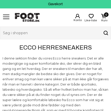
Fri fragt fra 399 kr
Kundeservice
Gavekort
0
Like-liste
Kurv
ECCO HERRESNEAKERS
I denne sektion finder du vores Ecco herre sneakers. Det er alle
moderigtige og super komfortable sko, der sikrer dig en blød
gang og en let hverdag. Der er sneakers til manden der har alt,
men stadig mangler de bedste sko der gives. Der er noget for
enhver smag og man kan være sikker på at man ikke går forgæves
når man er havnet i denne kategori. Der er både sportssko,
løbesko og hverdagssko. Så alt efter hvilket behov man har, så kan
du være sikker på at du finder noget du vil synes om. Der er de
super lækre og komfortable løbesko fra Ecco som har vist sig at
være yderst gode mod dine fødder og med den
revolutionerende Biom sål, som er med til booste komforten til