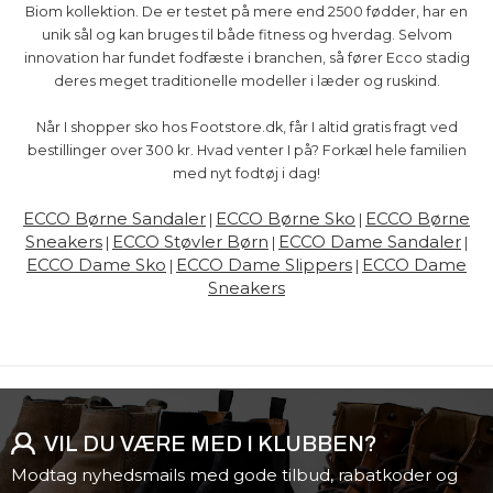
Biom kollektion. De er testet på mere end 2500 fødder, har en
unik sål og kan bruges til både fitness og hverdag. Selvom
innovation har fundet fodfæste i branchen, så fører Ecco stadig
deres meget traditionelle modeller i læder og ruskind.
Når I shopper sko hos Footstore.dk, får I altid gratis fragt ved
bestillinger over 300 kr. Hvad venter I på? Forkæl hele familien
med nyt fodtøj i dag!
ECCO Børne Sandaler
ECCO Børne Sko
ECCO Børne
|
|
Sneakers
ECCO Støvler Børn
ECCO Dame Sandaler
|
|
|
ECCO Dame Sko
ECCO Dame Slippers
ECCO Dame
|
|
Sneakers
VIL DU VÆRE MED I KLUBBEN?
Modtag nyhedsmails med gode tilbud, rabatkoder og