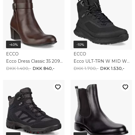
-40%
-10%
ECCO
ECCO
Ecco Dress Classic 35 209913-01667
Ecco ULT-TRN W MID WP PL 824313-51094
DKK 1.400,-
DKK 840,-
DKK 1.700,-
DKK 1.530,-