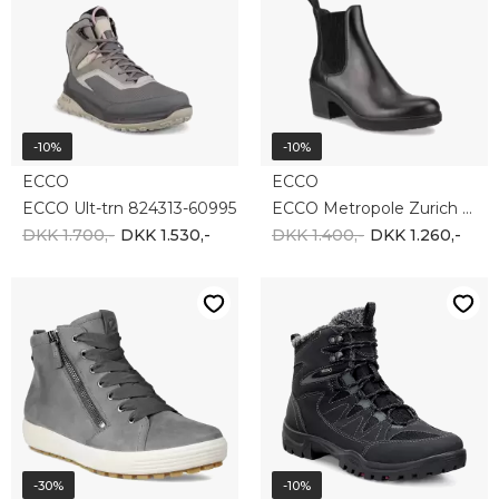
-10%
-10%
ECCO
ECCO
ECCO Ult-trn 824313-60995
ECCO Metropole Zurich Womens 222213-01001
DKK 1.700,-
DKK 1.530,-
DKK 1.400,-
DKK 1.260,-
-30%
-10%