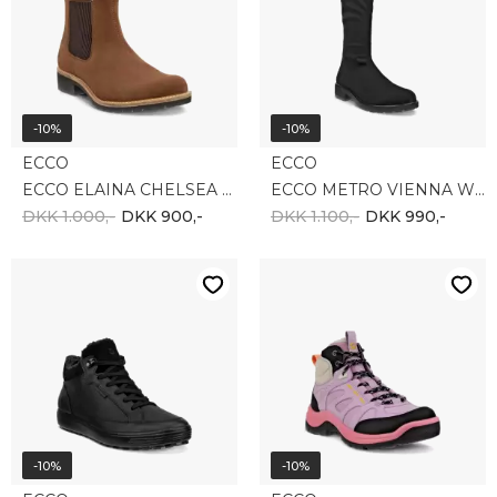
-10%
-10%
ECCO
ECCO
ECCO ELAINA CHELSEA 202203-05034
ECCO METRO VIENNA W TALL BOOT 231313-51052
DKK 1.000,-
DKK 900,-
DKK 1.100,-
DKK 990,-
-10%
-10%