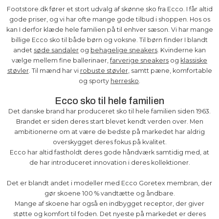
Footstore.dk fører et stort udvalg af skønne sko fra Ecco. I får altid
gode priser, og vi har ofte mange gode tilbud i shoppen. Hos os
kan I derfor klæde hele familien på til enhver sæson. Vi har mange
billige Ecco sko til både børn og voksne. Til børn finder I blandt
andet
søde sandaler
og
behagelige sneakers
. Kvinderne kan
vælge mellem fine ballerinaer,
farverige sneakers
og
klassiske
støvler
. Til mænd har vi
robuste støvler
, samtt pæne, komfortable
og sporty
herresko
.
Ecco sko til hele familien
Det danske brand har produceret sko til hele familien siden 1963.
Brandet er siden deres start blevet kendt verden over. Men
ambitionerne om at være de bedste på markedet har aldrig
overskygget deres fokus på kvalitet.
Ecco har altid fastholdt deres gode håndværk samtidig med, at
de har introduceret innovation i deres kollektioner.
Det er blandt andet i modeller med Ecco Goretex membran, der
gør skoene 100 % vandtætte og åndbare.
Mange af skoene har også en indbygget receptor, der giver
støtte og komfort til foden. Det nyeste på markedet er deres