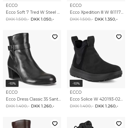
ECCO
ECCO
Ecco Soft 7 Tred W Steel 450163-02013
Ecco Xpedition lll W 811173-53859
DKK 1.500,-
DKK 1.050,-
DKK 1.500,-
DKK 1.350,-
-10%
-10%
ECCO
ECCO
Ecco Dress Classic 35 Santiago 209913-01001
Ecco Solice W 420193-02001
DKK 1.400,-
DKK 1.260,-
DKK 1.400,-
DKK 1.260,-