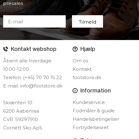
presales
Kontakt webshop
Hjælp
Åbent alle hverdage
Om os
10:00-12:00
Kontakt
Telefon: (+45) 70 70 15 22
footstore.dk
E-mail:
info@footstore.dk
Information
Kundeservice
Skrænten 10
Fodmåler & guide
6200 Aabenraa
Handelsbetingelser
CVR: 59297910
Fortrydelsesret
Cornett Sko ApS