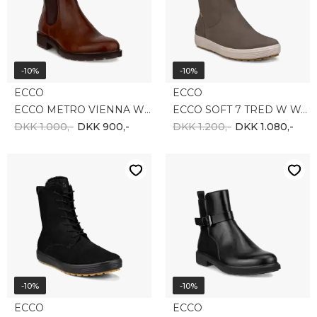
-10%
-10%
ECCO
ECCO
ECCO METRO VIENNA W CHELSEA 231323-01014
ECCO SOFT 7 TRED W WARM 450753-02559
DKK 1.000,-
DKK 900,-
DKK 1.200,-
DKK 1.080,-
-10%
-10%
ECCO
ECCO