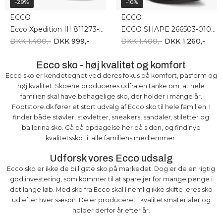
-29%
-10%
ECCO
ECCO
Ecco Xpedition III 811273-51526
ECCO SHAPE 266503-01001
DKK 1.400,-
DKK 999,-
DKK 1.400,-
DKK 1.260,-
Ecco sko - høj kvalitet og komfort
Ecco sko er kendetegnet ved deres fokus på komfort, pasform og
høj kvalitet. Skoene produceres udfra en tanke om, at hele
familien skal have behagelige sko, der holder i mange år.
Footstore.dk fører et stort udvalg af Ecco sko til hele familien. I
finder både støvler, støvletter, sneakers, sandaler, stiletter og
ballerina sko. Gå på opdagelse her på siden, og find nye
kvalitetssko til alle familiens medlemmer.
Udforsk vores Ecco udsalg
Ecco sko er ikke de billigste sko på markedet. Dog er de en rigtig
god investering, som kommer til at spare jer for mange penge i
det lange løb. Med sko fra Ecco skal I nemlig ikke skifte jeres sko
ud efter hver sæson. De er produceret i kvalitetsmaterialer og
holder derfor år efter år.