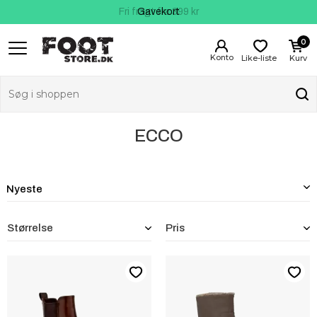
Fri fragt fra 399 kr
Kundeservice
Gavekort
0
Like-liste
Kurv
ECCO
Størrelse
Pris