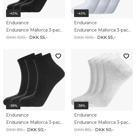
-45%
-45%
Endurance
Endurance
Endurance Mallorca 3-pack quater black e151502
Endurance Mallorca 3-pack quater white e151502
DKK 100,-
DKK 55,-
DKK 100,-
DKK 55,-
-38%
-38%
Endurance
Endurance
Endurance Mallorca 3-pack low black e131399
Endurance Mallorca 3-pack low white e131399
DKK 80,-
DKK 50,-
DKK 80,-
DKK 50,-