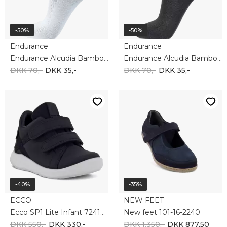
-50%
-50%
Endurance
Endurance
Endurance Alcudia Bamboo quater white e151598
Endurance Alcudia Bamboo quater black e151598
DKK 70,-
DKK 35,-
DKK 70,-
DKK 35,-
-40%
-35%
ECCO
NEW FEET
Ecco SP1 Lite Infant 724121-01001
New feet 101-16-2240
DKK 550,-
DKK 330,-
DKK 1.350,-
DKK 877,50