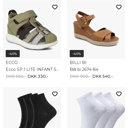
-40%
-40%
ECCO
BILLI BI
Ecco SP.1 LITE INFANT SANDAL S 725121-52574
Billi bi 2674-84
DKK 550,-
DKK 330,-
DKK 900,-
DKK 540,-