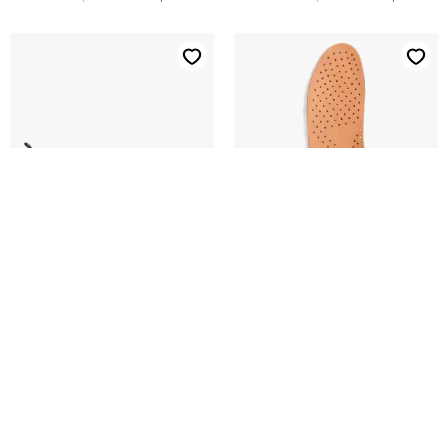
-40%
-40%
NEW FEET
ECCO
New feet 202-16-1925
Ecco Comfort Everyday insole 9059028-00121
DKK 1.450,-
DKK 870,-
DKK 150,-
DKK 90,-