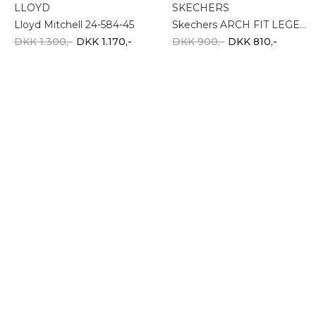
-10%
SKECHERS
Skechers Mens Slade- Slip-Ins 210811 TPE
DKK 900,-
DKK 810,-
Herresneakers - det helt rigtige valg for den
moderne mand
En gang var sneakers forbeholdt fodboldbanen eller
løbebåndet, sådan er det ikke længere. Sneakers har
efterhånden udviklet sig til at blive et must-have item i
enhver mands garderobe.