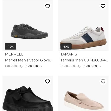
-10%
-10%
CLARKS
Tommy Hilfiger
Clarks TORHILL LO G CL26181385-1216
Tommy Hilfiger Light Hybrid Suede Loafer FM0FM05354AFE
DKK 1.000,-
DKK 900,-
DKK 1.000,-
DKK 900,-
-10%
-10%
Tommy Hilfiger
PUMA
TJM Retro Runner Cleated EM0EM01527-L2P
Puma Club 2 Era 400717-01