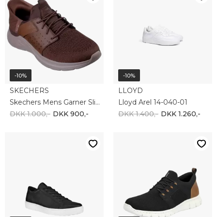
-10%
-10%
ECCO
RIEKER
Ecco Soft 7 M 582404-01001
Rieker B7796-00
DKK 1.300,-
DKK 1.170,-
DKK 700,-
DKK 630,-
-10%
-10%
SKECHERS
LLOYD
Skechers Mens Slip-Ins Ultra Flex 3.0 232452 OLV
Lloyd Abel 13-128-01
DKK 900,-
DKK 810,-
DKK 1.300,-
DKK 1.170,-