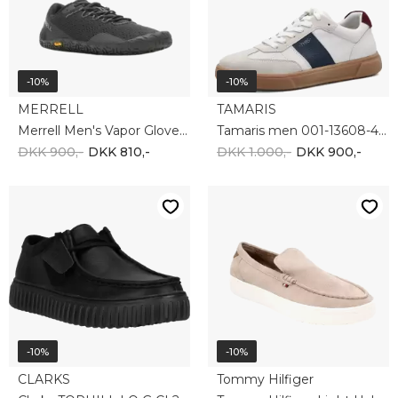
CLARKS
Tommy Hilfiger
Clarks TORHILL LO G CL26181385-1216
Tommy Hilfiger Light Hybrid Suede Loafer FM0FM05354AFE
DKK 1.000,-
DKK 900,-
DKK 1.000,-
DKK 900,-
-10%
-10%
Tommy Hilfiger
PUMA
TJM Retro Runner Cleated EM0EM01527-L2P
Puma Club 2 Era 400717-01
DKK 900,-
DKK 810,-
DKK 600,-
DKK 540,-