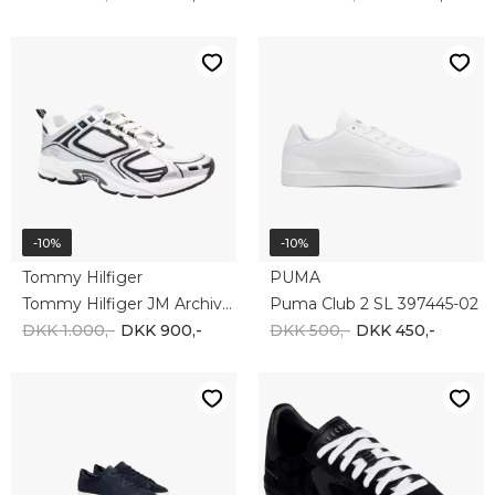
-10%
-10%
LLOYD
SKECHERS
Lloyd Mitchell 24-584-45
Skechers ARCH FIT LEGEND HAMOR 254000 BLK
DKK 1.300,-
DKK 1.170,-
DKK 900,-
DKK 810,-
-10%
-10%