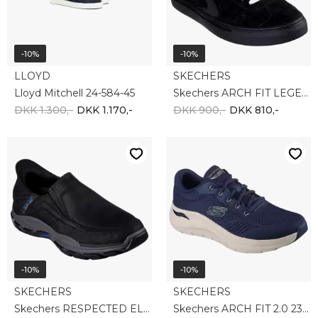
SKECHERS
SKECHERS
Skechers RESPECTED ELGIN 204810 BLK
Skechers ARCH FIT 2.0 232700 NVY
DKK 1.000,-
DKK 900,-
DKK 900,-
DKK 810,-
-10%
-10%
SKECHERS
SKECHERS
Skechers Mens Slade- Slip-Ins 210811 TPE
Skechers Men UNO BANKSIA 183022 DKNV
DKK 900,-
DKK 810,-
DKK 1.000,-
DKK 900,-