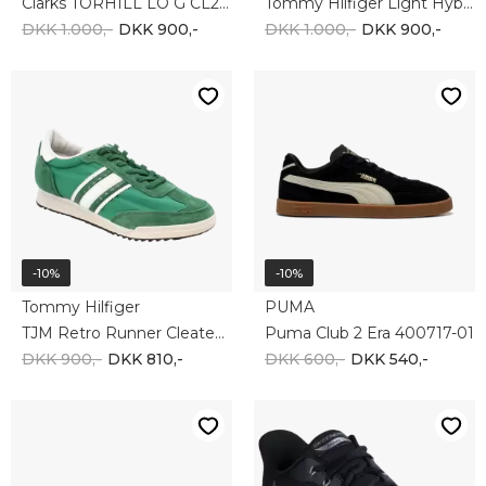
-10%
-10%
ECCO
SKECHERS
ECCO Soft 7 Easy Lace 470824-50104
Skechers ARCH FIT 2.0 232712 BBK
DKK 1.100,-
DKK 990,-
DKK 1.000,-
DKK 900,-