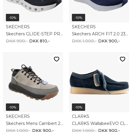
Skechers Mens Cambert 210900 CMNT
CLARKS WallabeeEVO CL26180127
DKK 1.000,-
DKK 900,-
DKK 1.000,-
DKK 900,-
-10%
-10%
Tommy Hilfiger
PUMA
Tommy Hilfiger JM Archive Runner EM0EM01509 BDS
Puma Club 2 SL 397445-02
DKK 1.000,-
DKK 900,-
DKK 500,-
DKK 450,-