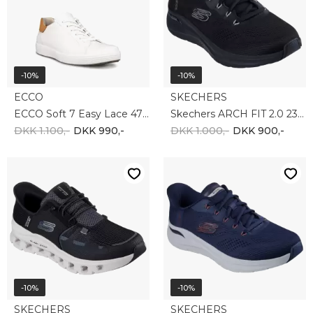
-10%
-10%
SKECHERS
SKECHERS
Skechers GLIDE-STEP PRO 232930 BLK
Skechers ARCH FIT 2.0 232712 NVRD
DKK 900,-
DKK 810,-
DKK 1.000,-
DKK 900,-
-10%
-10%
SKECHERS
CLARKS
Skechers Mens Cambert 210900 CMNT
CLARKS WallabeeEVO CL26180127
DKK 1.000,-
DKK 900,-
DKK 1.000,-
DKK 900,-