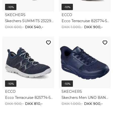
DKK 900,-
DKK 810,-
DKK 1.000,-
DKK 900,-
-10%
-10%
MERRELL
TAMARIS
Merrell Men's Vapor Glove 6 J067663
Tamaris men 001-13608-44-186
DKK 900,-
DKK 810,-
DKK 1.000,-
DKK 900,-