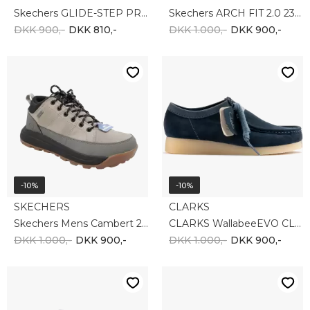
-10%
-10%
Tommy Hilfiger
PUMA
Tommy Hilfiger JM Archive Runner EM0EM01509 BDS
Puma Club 2 SL 397445-02
DKK 1.000,-
DKK 900,-
DKK 500,-
DKK 450,-