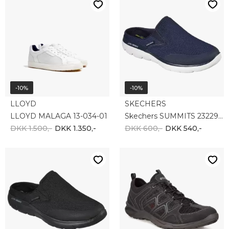
-10%
-10%
SKECHERS
ECCO
Skechers SUMMITS 232296 BBK
Ecco Terracruise 825774-51052
DKK 600,-
DKK 540,-
DKK 1.000,-
DKK 900,-
-10%
-10%
ECCO
SKECHERS
Ecco Terracruise 825774-51406
Skechers Men UNO BANKSIA 183022 DKNV