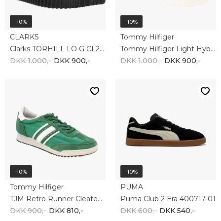
DKK 900,-
DKK 810,-
DKK 600,-
DKK 540,-
-10%
-10%
ECCO
SKECHERS
ECCO Soft 7 Easy Lace 470824-50104
Skechers ARCH FIT 2.0 232712 BBK
DKK 1.100,-
DKK 990,-
DKK 1.000,-
DKK 900,-