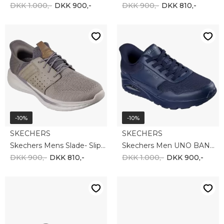
-10%
-10%
MERRELL
TAMARIS
Merrell Men's Vapor Glove 6 J067663
Tamaris men 001-13608-44-186
DKK 900,-
DKK 810,-
DKK 1.000,-
DKK 900,-
-10%
-10%