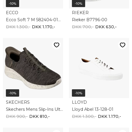
-10%
-10%
LLOYD
SKECHERS
LLOYD MALAGA 13-034-01
Skechers SUMMITS 232296 NVY
DKK 1.500,-
DKK 1.350,-
DKK 600,-
DKK 540,-