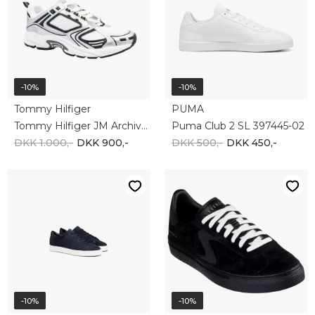
-10%
-10%
LLOYD
SKECHERS
Lloyd Mitchell 24-584-45
Skechers ARCH FIT LEGEND HAMOR 254000 BLK
DKK 1.300,-
DKK 1.170,-
DKK 900,-
DKK 810,-
-10%
-10%
SKECHERS
SKECHERS
Skechers RESPECTED ELGIN 204810 BLK
Skechers ARCH FIT 2.0 232700 NVY
DKK 1.000,-
DKK 900,-
DKK 900,-
DKK 810,-