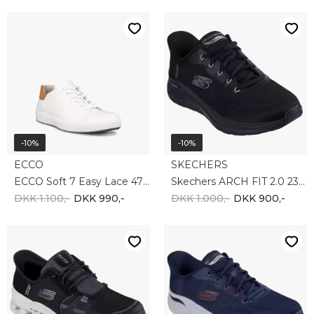
-10%
-10%
SKECHERS
SKECHERS
Skechers GLIDE-STEP PRO 232930 BLK
Skechers ARCH FIT 2.0 232712 NVRD
DKK 900,-
DKK 810,-
DKK 1.000,-
DKK 900,-
-10%
-10%
SKECHERS
CLARKS